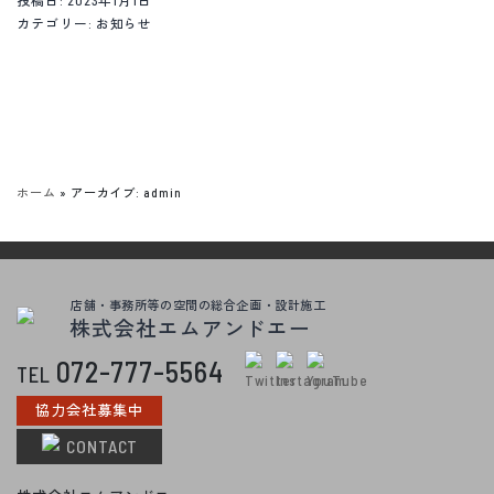
投稿日:
2023年1月1日
カテゴリー:
お知らせ
店舗・事務所等の空間の総合企画・設計施工
株式会社エムアンドエー
TOPPAGE
トップページ
ABOUT US
わたしたちについて
BUSINESS
業務内容
ホーム
»
アーカイブ: admin
WORKS
施工例
COMPANY
会社概要
ONLINE SHOP
店舗・事務所等の空間の総合企画・設計施工
オンラインショップ
株式会社エムアンドエー
RECRUIT
採用情報
072-777-5564
TEL
EMPLOYEE
社員の皆さんへ
協力会社募集中
FACTORY TOUR
新オフィス＆工場見学
CONTACT